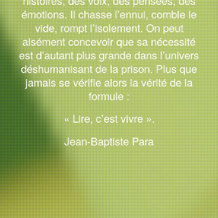
histoires, des voix, des pensées, des
émotions. Il chasse l’ennui, comble le
vide, rompt l’isolement. On peut
aisément concevoir que sa nécessité
est d’autant plus grande dans l’univers
déshumanisant de la prison. Plus que
jamais se vérifie alors la vérité de la
formule :
« Lire, c’est vivre ».
Jean-Baptiste Para