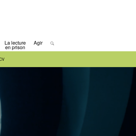
La lecture
Agir
en prison
LCV