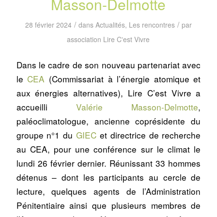
Masson-Delmotte
/
/
28 février 2024
dans
Actualités
,
Les rencontres
par
association Lire C'est Vivre
Dans le cadre de son nouveau partenariat avec
le
CEA
(
Commissariat à l’énergie atomique et
aux énergies alternatives),
Lire C’est Vivre a
accueilli
Valérie Masson-Delmotte
,
paléoclimatologue, ancienne coprésidente du
groupe n°1 du
GIEC
et directrice de recherche
au CEA, pour une conférence sur le climat le
lundi 26 février dernier. Réunissant 33 hommes
détenus – dont les participants au cercle de
lecture, quelques agents de l’Administration
Pénitentiaire ainsi que plusieurs membres de