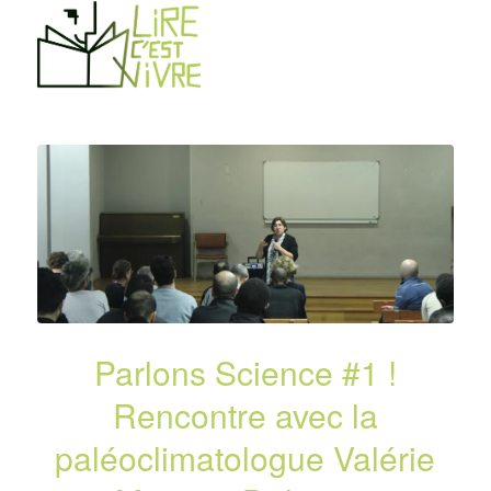
Parlons Science #1 !
Rencontre avec la
paléoclimatologue Valérie