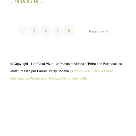
Lire la suite
1
2
3
4
5
Page 5 sur 5
© Copyright - Lire C'est Vivre | © Photos et vidéos : "Entre Les Barreaux les
Mots", réalisé par Pauline-Pelsy Johann |
Agence web : Limbus Studio
-
Maintenance Wordpress
|
Politique de confidentialité