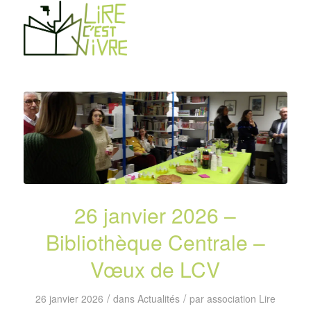
26 janvier 2026 –
Bibliothèque Centrale –
Vœux de LCV
/
/
26 janvier 2026
dans
Actualités
par
association Lire