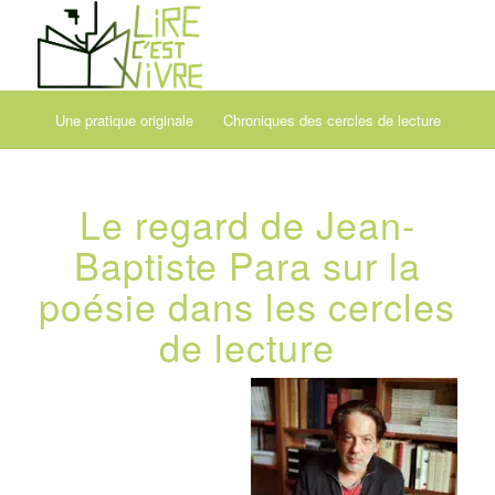
Une pratique originale
Chroniques des cercles de lecture
Le regard de Jean-
Baptiste Para sur la
poésie dans les cercles
de lecture