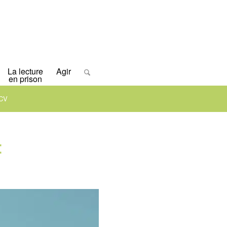
La lecture
Agir
en prison
LCV
: