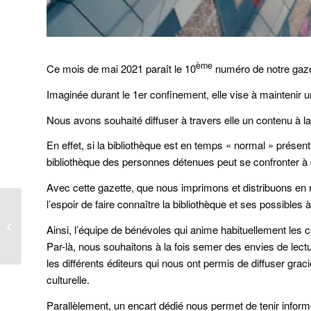
ème
Ce mois de mai 2021 paraît le 10
numéro de notre gazet
Imaginée durant le 1er confinement, elle vise à maintenir un
Nous avons souhaité diffuser à travers elle un contenu à la
En effet, si la bibliothèque est en temps « normal » présent
bibliothèque des personnes détenues peut se confronter à 
Avec cette gazette, que nous imprimons et distribuons en re
l’espoir de faire connaître la bibliothèque et ses possible
Dernier livre de la
sociologue Corinne
Ainsi, l’équipe de bénévoles qui anime habituellement les c
Rostaing
Par-là, nous souhaitons à la fois semer des envies de lec
les différents éditeurs qui nous ont permis de diffuser gra
culturelle.
Parallèlement, un encart dédié nous permet de tenir infor