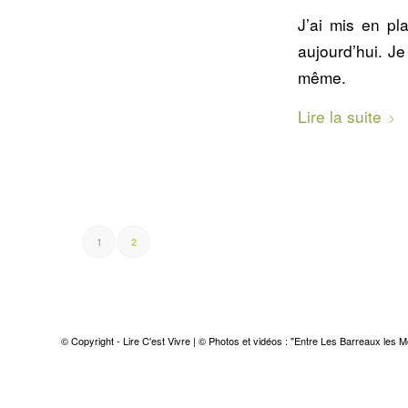
J’ai mis en pl
aujourd’hui. Je
même.
Lire la suite
1
2
© Copyright - Lire C'est Vivre | © Photos et vidéos : "Entre Les Barreaux les M