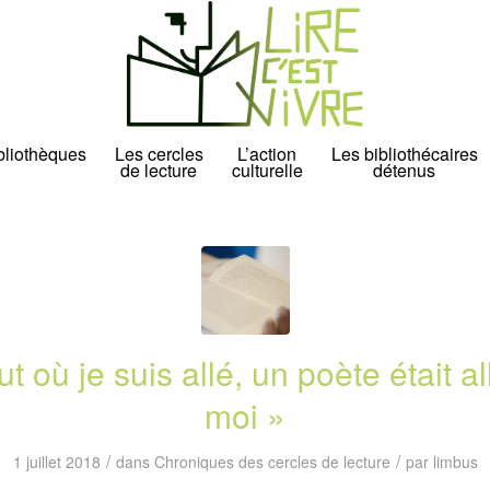
bliothèques
Les cercles
L’action
Les bibliothécaires
de lecture
culturelle
détenus
t où je suis allé, un poète était a
moi »
/
/
1 juillet 2018
dans
Chroniques des cercles de lecture
par
limbus