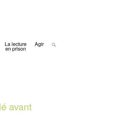
La lecture
Agir
en prison
llé avant