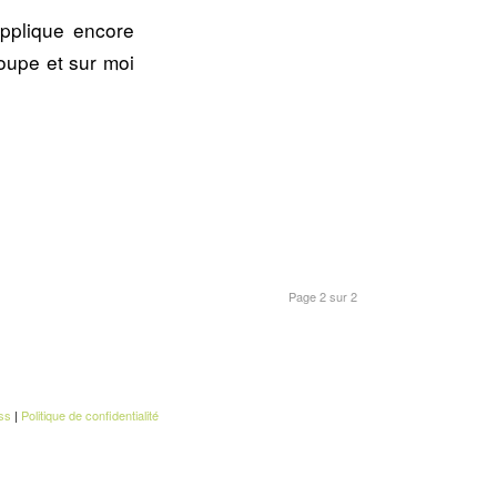
applique encore
roupe et sur moi
Page 2 sur 2
ss
|
Politique de confidentialité